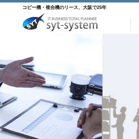
コ
コピー機・複合機
のリース
、大阪で25年
ン
テ
ン
当サイトおすすめコピ
身近な複合機
コンパクト 
ツ
へ
ス
キ
ッ
プ