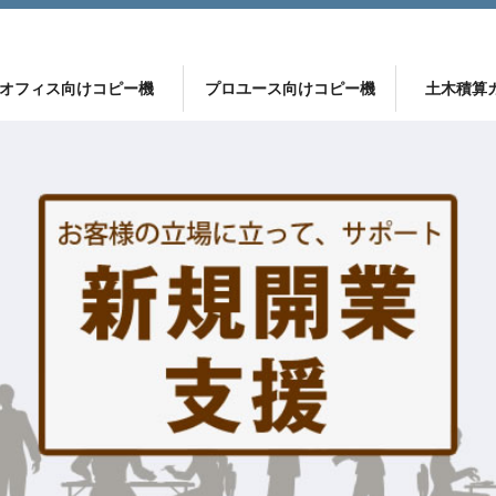
オフィス向けコピー機
プロユース向けコピー機
土木積算
ー機
 ApeosPort C2360
DocuCentre C2000
プロが選ぶ 土木積算ソフト