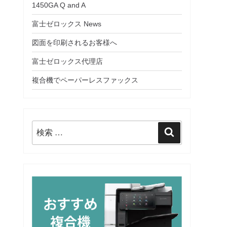
1450GA Q and A
富士ゼロックス News
図面を印刷されるお客様へ
富士ゼロックス代理店
複合機でペーパーレスファックス
検
検
索:
索