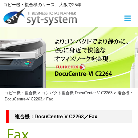
コ
コピー機・複合機
のリース
、大阪で25年
ン
テ
ン
ツ
へ
ス
キ
ッ
プ
コピー機・複合機
>
コンパクト複合機 DocuCenter-V C2263
>
複合機：
DocuCentre-V C2263／Fax
複合機：DocuCentre-V C2263／Fax