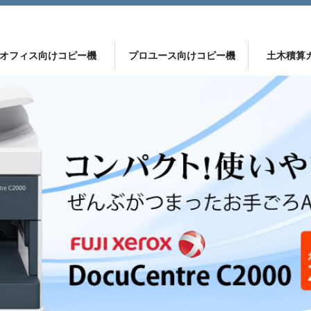
オフィス向けコピー機
プロユース向けコピー機
土木積算
ー機
 ApeosPort C2360
DocuCentre C2000
プロが選ぶ 土木積算ソフト