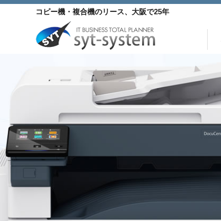
コ
コピー機・複合機
のリース
、大阪で25年
ン
テ
ン
当サイトおすすめコピ
身近な複合機
コンパクト 
ツ
へ
ス
キ
ッ
プ