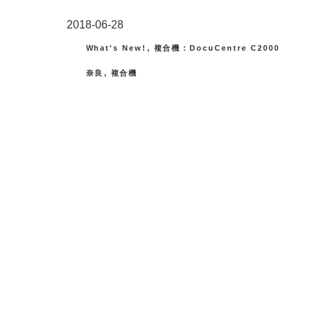
投
2018-06-28
稿
カ
What's New!
,
複合機：DocuCentre C2000
テ
日:
タ
奈良
,
複合機
ゴ
グ
リ
ー