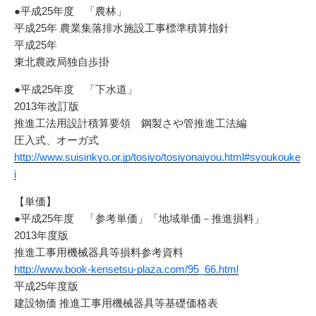
●平成25年度 「農林」
平成25年 農業集落排水施設工事標準積算指針
平成25年
東北農政局独自歩掛
●平成25年度 「下水道」
2013年改訂版
推進工法用設計積算要領 鋼製さや管推進工法編
圧入式、オーガ式
http://www.suisinkyo.or.jp/tosiyo/tosiyonaiyou.html#syoukouke
i
【単価】
●平成25年度 「参考単価」「地域単価－推進損料」
2013年度版
推進工事用機械器具等損料参考資料
http://www.book-kensetsu-plaza.com/95_66.html
平成25年度版
建設物価 推進工事用機械器具等基礎価格表