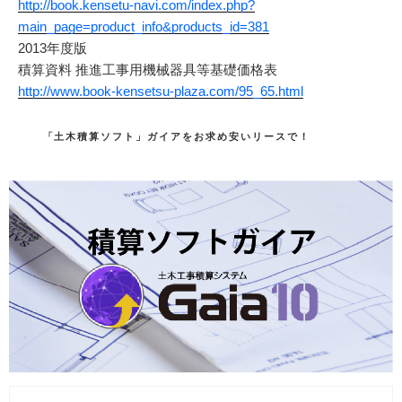
http://book.kensetu-navi.com/index.php?
main_page=product_info&products_id=381
2013年度版
積算資料 推進工事用機械器具等基礎価格表
http://www.book-kensetsu-plaza.com/95_65.html
カ
「土木積算ソフト」ガイアをお求め安いリースで！
テ
ゴ
リ
ー