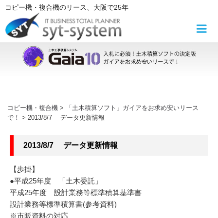
コ
コピー機・複合機
のリース
、大阪で25年
ン
テ
ン
ツ
へ
ス
キ
ッ
コピー機・複合機
>
「土木積算ソフト」ガイアをお求め安いリース
プ
で！
>
2013/8/7 データ更新情報
2013/8/7 データ更新情報
【歩掛】
●平成25年度 「土木委託」
平成25年度 設計業務等標準積算基準書
設計業務等標準積算書(参考資料)
※市販資料の対応