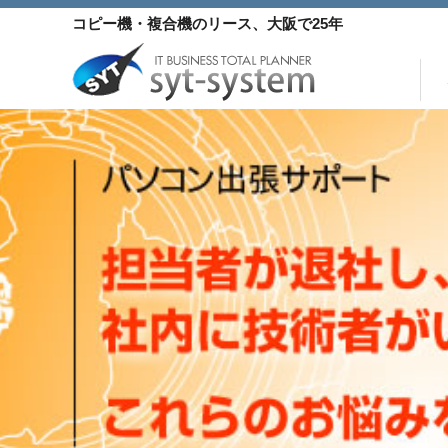
コ
コピー機・複合機
のリース
、大阪で25年
ン
テ
ン
当サイトおすすめコピ
身近な複合機
コンパクト 
ツ
へ
ス
キ
ッ
プ