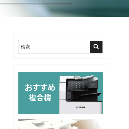
検
検
索:
索