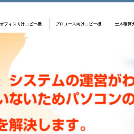
オフィス向けコピー機
プロユース向けコピー機
土木積算
ー機
 ApeosPort C2360
DocuCentre C2000
プロが選ぶ 土木積算ソフト