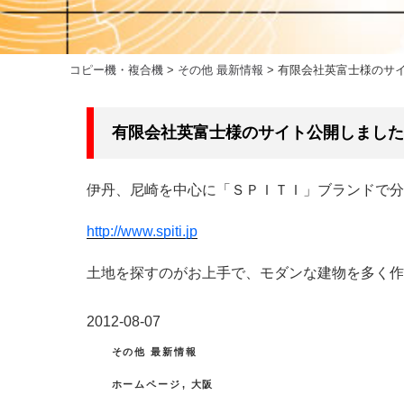
コピー機・複合機
>
その他 最新情報
>
有限会社英富士様のサ
有限会社英富士様のサイト公開しました
伊丹、尼崎を中心に「ＳＰＩＴＩ」ブランドで分
http://www.spiti.jp
土地を探すのがお上手で、モダンな建物を多く作
投
2012-08-07
稿
カ
その他 最新情報
テ
日:
タ
ホームページ
,
大阪
ゴ
グ