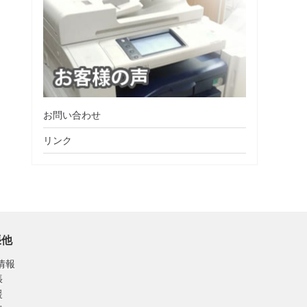
お問い合わせ
リンク
張他
情報
張
援