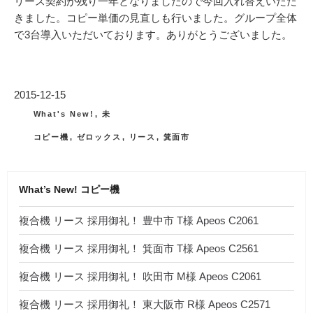
リース契約が残り一年となりましたので今回入れ替えいただ
きました。コピー単価の見直しも行いました。グループ全体
で3台導入いただいております。ありがとうございました。
投
2015-12-15
稿
カ
What's New!
,
未
テ
日:
タ
ゴ
コピー機
,
ゼロックス
,
リース
,
箕面市
グ
リ
ー
What’s New! コピー機
複合機 リース 採用御礼！ 豊中市 T様 Apeos C2061
複合機 リース 採用御礼！ 箕面市 T様 Apeos C2561
複合機 リース 採用御礼！ 吹田市 M様 Apeos C2061
複合機 リース 採用御礼！ 東大阪市 R様 Apeos C2571