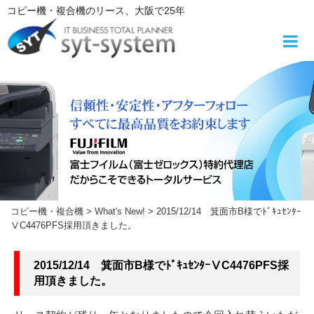
コ
コピー機・複合機
のリース
、大阪で25年
ン
テ
ン
ツ
へ
ス
キ
ッ
プ
コピー機・複合機
>
What's New!
>
2015/12/14 箕面市B様でﾄﾞｷｭｾﾝﾀｰ
ⅤC4476PFS採用頂きました。
2015/12/14 箕面市B様でﾄﾞｷｭｾﾝﾀｰⅤC4476PFS採
用頂きました。