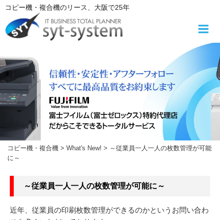
コ
コピー機・複合機
のリース
、大阪で25年
ン
テ
ン
ツ
へ
ス
キ
ッ
プ
コピー機・複合機
>
What's New!
>
～従業員一人一人の枚数管理が可能
に～
～従業員一人一人の枚数管理が可能に～
近年、従業員の印刷枚数管理ができるのかというお問い合わ