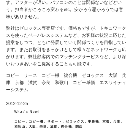
す。アフターが遅い。パソコンのことは関係ないなどどい
う。担当者がころころ変わるetc。安かろう悪かろうでは意
味がありません。
弊社はゼロックス専売店です。価格もですが、ドキュワーク
スを使ったペーパレスシステムなど、お客様の状況に応じた
提案をしつつ、ともに発展していく関係づくりを目指してい
ます。またお取引をきっかけとして様々なネットワークも広
がります。弊社顧客内でのマッチングサービスなど、より深
いおつきあいをご提案することも可能です。
コピー リース コピー機 複合機 ゼロックス 大阪 兵
庫 京都 滋賀 奈良 和歌山 コピー単価 エスワイティ
ーシステム
投
2012-12-25
稿
カ
What's New!
テ
日:
タ
ゴ
コピー
,
コピー機
,
サポート
,
ゼロックス
,
事務機
,
京都
,
兵庫
,
グ
リ
和歌山
,
大阪
,
奈良
,
滋賀
,
複合機
,
関西
ー