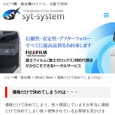
コ
コピー機・複合機
のリース
、大阪で25年
ン
テ
ン
ツ
へ
ス
キ
ッ
プ
コピー機・複合機
>
What's New!
>
価格だけで決めてしまうのは・・・
価格だけで決めてしまうのは・・・
価格だけで決めてしまう。色々商談していますが本当に価格
だけで決めてしまい後々後悔されているお客様を見かけま