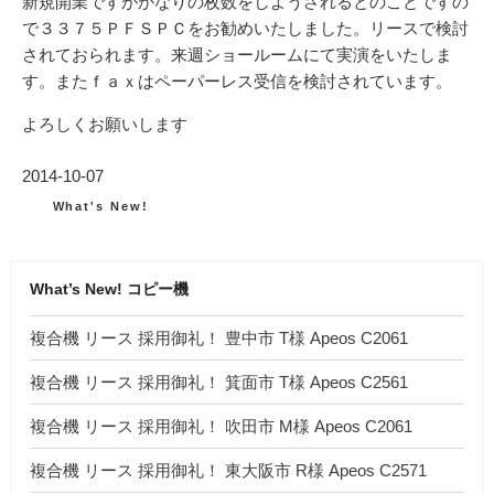
新規開業ですがかなりの枚数をしようされるとのことですの
で３３７５ＰＦＳＰＣをお勧めいたしました。リースで検討
されておられます。来週ショールームにて実演をいたしま
す。またｆａｘはペーパーレス受信を検討されています。
よろしくお願いします
投
2014-10-07
稿
カ
What's New!
テ
日:
ゴ
リ
ー
What’s New! コピー機
複合機 リース 採用御礼！ 豊中市 T様 Apeos C2061
複合機 リース 採用御礼！ 箕面市 T様 Apeos C2561
複合機 リース 採用御礼！ 吹田市 M様 Apeos C2061
複合機 リース 採用御礼！ 東大阪市 R様 Apeos C2571