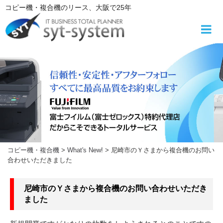
コ
コピー機・複合機
のリース
、大阪で25年
ン
テ
ン
ツ
へ
ス
キ
ッ
プ
コピー機・複合機
>
What's New!
>
尼崎市のＹさまから複合機のお問い
合わせいただきました
尼崎市のＹさまから複合機のお問い合わせいただき
ました