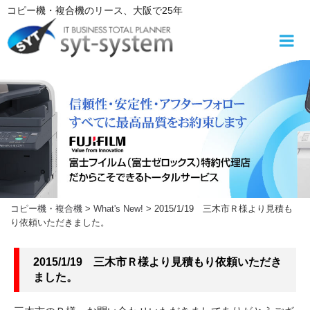
コ
コピー機・複合機
のリース
、大阪で25年
ン
テ
ン
ツ
へ
ス
キ
ッ
プ
コピー機・複合機
>
What's New!
>
2015/1/19 三木市Ｒ様より見積も
り依頼いただきました。
2015/1/19 三木市Ｒ様より見積もり依頼いただき
ました。