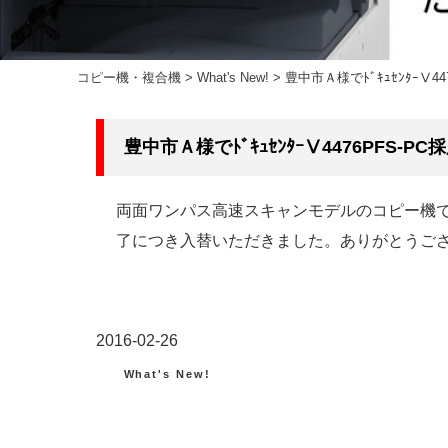
コピー機・複合機
>
What's New!
>
豊中市Ａ様でﾄﾞｷｭｾﾝﾀｰⅤ4
豊中市Ａ様でﾄﾞｷｭｾﾝﾀｰⅤ4476PFS-
両面ワンパス高速スキャンモデルのコピー機で
了につき入替いただきました。ありがとうご
投
2016-02-26
稿
カ
What's New!
テ
日:
ゴ
リ