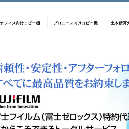
オフィス向けコピー機
プロユース向けコピー機
土木積算
ー機
 ApeosPort C2360
DocuCentre C2000
プロが選ぶ 土木積算ソフト