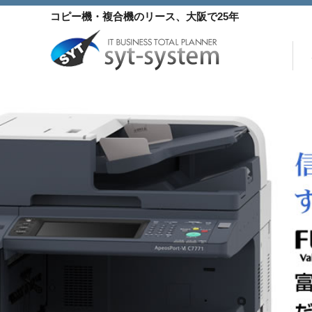
コ
コピー機・複合機
のリース
、大阪で25年
ン
テ
ン
当サイトおすすめコピ
身近な複合機
コンパクト 
ツ
へ
ス
キ
ッ
プ