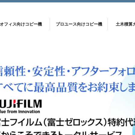
オフィス向けコピー機
プロユース向けコピー機
土木積算
ー機
 ApeosPort C2360
DocuCentre C2000
プロが選ぶ 土木積算ソフト