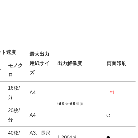
ント速度
最大出力
用紙サイ
出力解像度
両面印刷
モノク
ー
ズ
ロ
16枚/
A4
*1
分
600×600dpi
20枚/
A4
分
40枚/
A3、長尺
1,200dpi