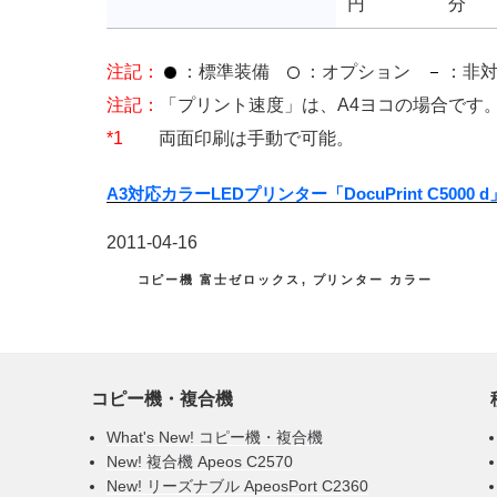
円
分
注記：
：標準装備
：オプション
：非対
注記：
「プリント速度」は、A4ヨコの場合です
*1
両面印刷は手動で可能。
A3対応カラーLEDプリンター「DocuPrint C500
投
2011-04-16
稿
カ
コピー機 富士ゼロックス
,
プリンター カラー
テ
日:
ゴ
リ
ー
コピー機・複合機
What's New! コピー機・複合機
New! 複合機 Apeos C2570
New! リーズナブル ApeosPort C2360