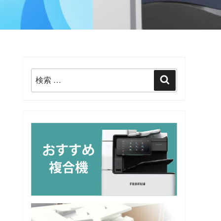
検
検
索:
索