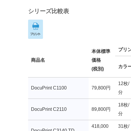
シリーズ比較表
プリ
本体標準
商品名
価格
カラ
(税別)
12枚/
DocuPrint C1100
79,800円
分
18枚/
DocuPrint C2110
89,800円
分
418,000
31枚/
DocuPrint C3140 TD