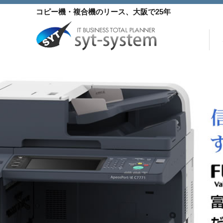
コ
コピー機・複合機
のリース
、大阪で25年
ン
テ
ン
当サイトおすすめコピ
身近な複合機
コンパクト 
ツ
へ
ス
キ
ッ
プ