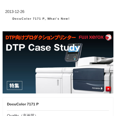
投
2013-12-26
稿
カ
DocuColor 7171 P
,
What's New!
テ
日:
ゴ
リ
ー
DocuColor 7171 P
Quality（高画質）