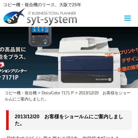
コ
コピー機・複合機
のリース
、大阪で25年
ン
テ
ン
ツ
へ
ス
キ
ッ
プ
コピー機・複合機
>
DocuColor 7171 P
>
2013/12/20 お客様をショー
ルムにご案内しました。
2013/12/20 お客様をショールムにご案内しまし
た。