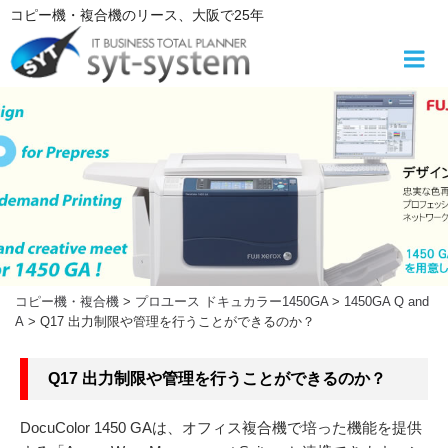
コ
コピー機・複合機
のリース
、大阪で25年
ン
テ
ン
ツ
へ
ス
キ
ッ
プ
コピー機・複合機
>
プロユース ドキュカラー1450GA
>
1450GA Q and
A
>
Q17 出力制限や管理を行うことができるのか？
Q17 出力制限や管理を行うことができるのか？
DocuColor 1450 GAは、オフィス複合機で培った機能を提供