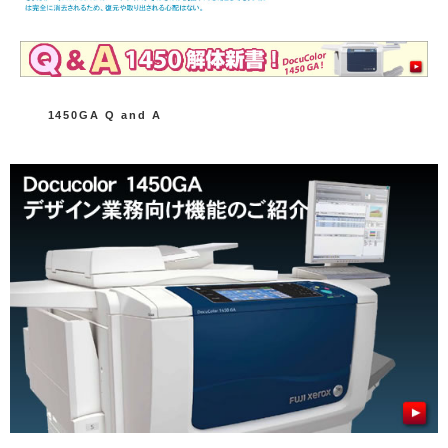
カ
1450GA Q and A
テ
ゴ
リ
ー